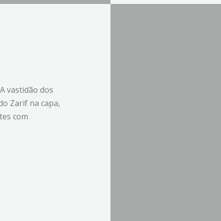
“A vastidão dos
o Zarif na capa,
rtes com